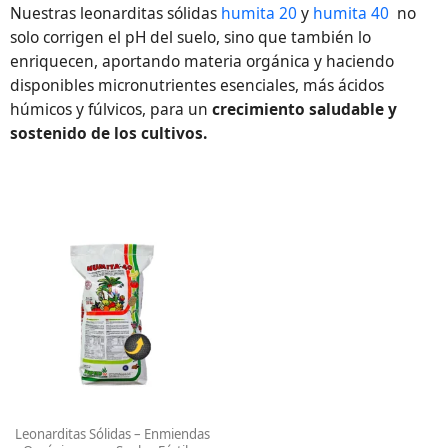
Nuestras leonarditas sólidas
humita 20
y
humita 40
no
solo corrigen el pH del suelo, sino que también lo
enriquecen, aportando materia orgánica y haciendo
disponibles micronutrientes esenciales, más ácidos
húmicos y fúlvicos, para un
crecimiento saludable y
sostenido de los cultivos.
Rango
Este
de
producto
precios:
tiene
desde
19,25€
múltiples
hasta
variantes.
948,75€
Las
opciones
se
pueden
Leonarditas Sólidas – Enmiendas
elegir