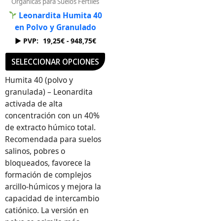
Orgánicas para Suelos Fértiles
en
Leonardita Humita 40
la
en Polvo y Granulado
página
19,25
€
-
948,75
€
de
producto
SELECCIONAR OPCIONES
Humita 40 (polvo y
granulada) – Leonardita
activada de alta
concentración con un 40%
de extracto húmico total.
Recomendada para suelos
salinos, pobres o
bloqueados, favorece la
formación de complejos
arcillo-húmicos y mejora la
capacidad de intercambio
catiónico. La versión en