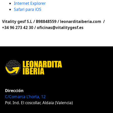
Internet Explorer
Safari para iOS
Vitality gesf S.L / B98848559 / leonarditaiberia.com /
+34 96 273 42 30 / oficinas@vitalitygesf.es
Dirección
C/Comarca L’horta, 12
Pol. Ind. El coscollar, Aldaia (Valencia)