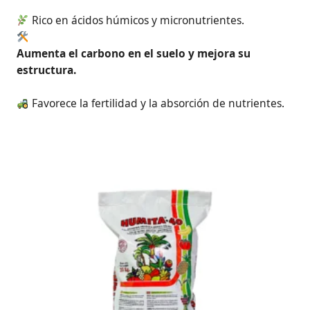
Rico en ácidos húmicos y micronutrientes.
Aumenta el carbono en el suelo y mejora su
estructura.
Favorece la fertilidad y la absorción de nutrientes.
Rango
Este
de
producto
precios:
tiene
desde
19,25€
múltiples
hasta
variantes.
948,75€
Las
opciones
se
pueden
elegir