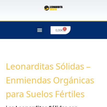
Ir
al
contenido
0
Carrito
0,00
€
Leonarditas Sólidas –
Enmiendas Orgánicas
para Suelos Fértiles