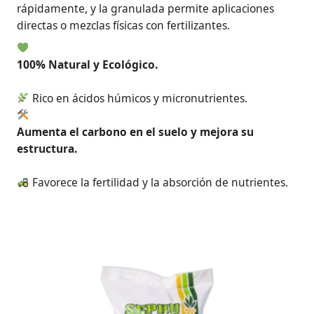
rápidamente, y la granulada permite aplicaciones
directas o mezclas físicas con fertilizantes.
100% Natural y Ecológico.
Rico en ácidos húmicos y micronutrientes.
Aumenta el carbono en el suelo y mejora su
estructura.
Favorece la fertilidad y la absorción de nutrientes.
Rango
Este
de
producto
precios:
tiene
desde
69,96€
múltiples
hasta
variantes.
1.764,00€