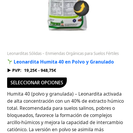
en
la
página
de
producto
Leonarditas Sólidas – Enmiendas Orgánicas para Suelos Fértiles
Leonardita Humita 40 en Polvo y Granulado
19,25
€
-
948,75
€
SELECCIONAR OPCIONES
Humita 40 (polvo y granulada) – Leonardita activada
de alta concentración con un 40% de extracto húmico
total. Recomendada para suelos salinos, pobres o
bloqueados, favorece la formación de complejos
arcillo-húmicos y mejora la capacidad de intercambio
catiónico. La versión en polvo se asimila más