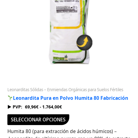
Las
opciones
se
pueden
elegir
en
la
página
de
producto
Leonarditas Sólidas – Enmiendas Orgánicas para Suelos Fértiles
Leonardita Pura en Polvo Humita 80 Fabricación
69,96
€
-
1.764,00
€
SELECCIONAR OPCIONES
Humita 80 (para extracción de ácidos húmicos) –