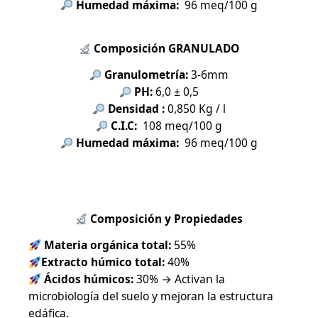
Humedad máxima:
96 meq/100 g
Composición GRANULADO
Granulometría:
3-6mm
PH:
6,0 ± 0,5
Densidad :
0,850 Kg / l
C.I.C:
108 meq/100 g
Humedad máxima:
96 meq/100 g
Composición y Propiedades
Materia orgánica total:
55%
Extracto húmico total:
40%
Ácidos húmicos:
30% → Activan la
microbiología del suelo y mejoran la estructura
edáfica.