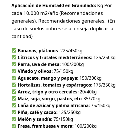
Kg Por
Aplicación de Humita40 en Granulado:
cada 10.000 m2/año (Recomendaciones
generales).
Recomendaciones generales. (En
caso de suelos pobres se aconseja duplicar la
cantidad)
Bananas, plátanos
: 225/450kg
Cítricos y frutales mediterráneos:
125/250kg
Parra, uva de mesa:
100/200kg
Viñedo y olivos:
75/150kg
Aguacate, mango y papaya:
150/300kg
Hortalizas, tomates y espárragos:
175/350kg
Arroz, trigo y otro cereales:
20/40kg
Maíz, soja, sorgo, pastos, etc:
35/70kg
Caña de azúcar y palma africana:
75/150kg
Piña, café y cacao:
125/250kg
Melón y sandía:
75/150kg
Fresa, frambuesa y mora:
100/200kg