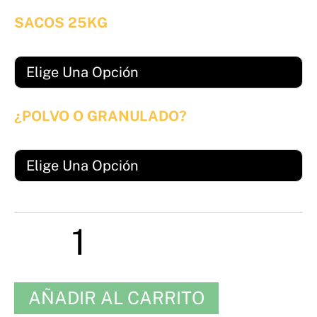
precios:
Leonardita
SACOS 25KG
Humita
desde
40
19,25€
en
Polvo
hasta
y
¿POLVO O GRANULADO?
948,75€
Granulado
cantidad
AÑADIR AL CARRITO