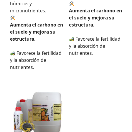
húmicos y
micronutrientes.
Aumenta el carbono en
el suelo y mejora su
Aumenta el carbono en
estructura.
el suelo y mejora su
estructura.
Favorece la fertilidad
y la absorción de
Favorece la fertilidad
nutrientes.
y la absorción de
nutrientes.
Rango
Este
de
producto
precios:
tiene
desde
4,73€
múltiples
hasta
variantes.
1.540,00€
Las
opciones