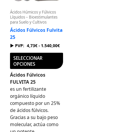
se
Ácidos Húmicos y Fúlvicos
pueden
Líquidos – Bioestimulantes
elegir
para Suelo y Cultivos
en
Ácidos Fúlvicos Fulvita
la
25
página
4,73
€
-
1.540,00
€
de
producto
SELECCIONAR
OPCIONES
Ácidos Fúlvicos
FULVITA 25
es un fertilizante
orgánico líquido
compuesto por un 25%
de ácidos fúlvicos.
Gracias a su bajo peso
molecular, actúa como
un potente