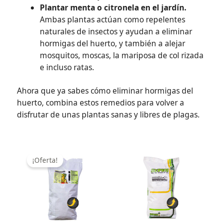
Plantar menta o citronela en el jardín.
Ambas plantas actúan como repelentes
naturales de insectos y ayudan a eliminar
hormigas del huerto, y también a alejar
mosquitos, moscas, la mariposa de col rizada
e incluso ratas.
Ahora que ya sabes cómo eliminar hormigas del
huerto, combina estos remedios para volver a
disfrutar de unas plantas sanas y libres de plagas.
Rango
Rang
Este
Este
de
de
producto
prod
¡Oferta!
precios:
preci
tiene
tien
desde
desd
14,25€
69,96
múltiples
múlt
hasta
hasta
variantes.
vari
657,80€
1.764
Las
Las
opciones
opci