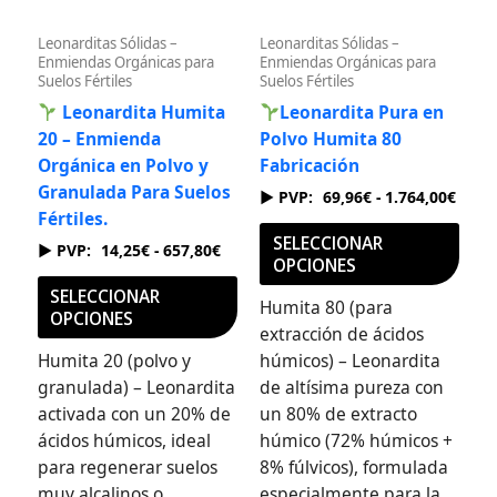
se
se
Leonarditas Sólidas –
Leonarditas Sólidas –
pueden
pue
Enmiendas Orgánicas para
Enmiendas Orgánicas para
elegir
eleg
Suelos Fértiles
Suelos Fértiles
en
en
Leonardita Humita
Leonardita Pura en
la
la
20 – Enmienda
Polvo Humita 80
página
pági
Orgánica en Polvo y
Fabricación
de
de
Granulada Para Suelos
69,96
€
-
1.764,00
€
producto
prod
Fértiles.
SELECCIONAR
14,25
€
-
657,80
€
OPCIONES
SELECCIONAR
Humita 80 (para
OPCIONES
extracción de ácidos
Humita 20 (polvo y
húmicos) – Leonardita
granulada) – Leonardita
de altísima pureza con
activada con un 20% de
un 80% de extracto
ácidos húmicos, ideal
húmico (72% húmicos +
para regenerar suelos
8% fúlvicos), formulada
muy alcalinos o
especialmente para la